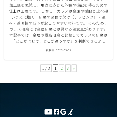
加工痕を低減し、用途に応じた外観や機能を得るための
仕上げ工程です。 しかし、ガラスは金属や樹脂と比べ硬
いうえに脆く、研磨の過程で欠け（チッピング）・歪
み・透明性の低下が起こりやすい材料です。 そのため、
ガラス研磨には金属研磨とは異なる留意点があります。
本記事では、金属や樹脂研磨と比較してガラスの研磨は
「どこが同じで、どこが違うのか」を判断できるよ...
投稿日: 2026-03-09
1 / 3
1
2
3
»