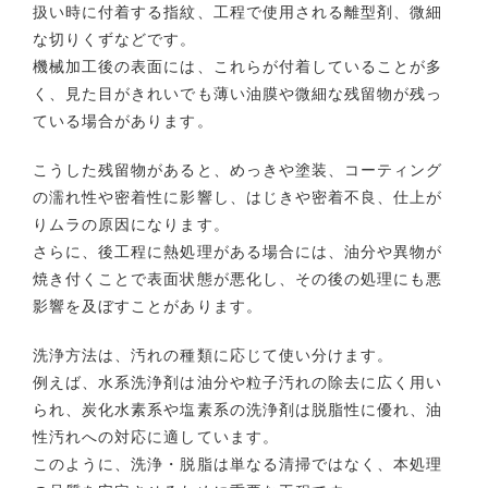
扱い時に付着する指紋、工程で使用される離型剤、微細
な切りくずなどです。
機械加工後の表面には、これらが付着していることが多
く、見た目がきれいでも薄い油膜や微細な残留物が残っ
ている場合があります。
こうした残留物があると、めっきや塗装、コーティング
の濡れ性や密着性に影響し、はじきや密着不良、仕上が
りムラの原因になります。
さらに、後工程に熱処理がある場合には、油分や異物が
焼き付くことで表面状態が悪化し、その後の処理にも悪
影響を及ぼすことがあります。
洗浄方法は、汚れの種類に応じて使い分けます。
例えば、水系洗浄剤は油分や粒子汚れの除去に広く用い
られ、炭化水素系や塩素系の洗浄剤は脱脂性に優れ、油
性汚れへの対応に適しています。
このように、洗浄・脱脂は単なる清掃ではなく、本処理