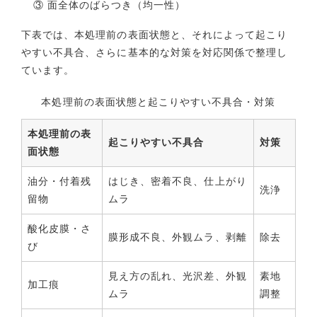
③ 面全体のばらつき（均一性）
下表では、本処理前の表面状態と、それによって起こり
やすい不具合、さらに基本的な対策を対応関係で整理し
ています。
本処理前の表面状態と起こりやすい不具合・対策
本処理前の表
起こりやすい不具合
対策
面状態
油分・付着残
はじき、密着不良、仕上がり
洗浄
留物
ムラ
酸化皮膜・さ
膜形成不良、外観ムラ、剥離
除去
び
見え方の乱れ、光沢差、外観
素地
加工痕
ムラ
調整