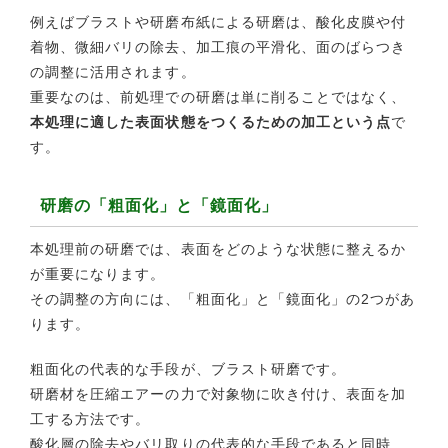
例えばブラストや研磨布紙による研磨は、酸化皮膜や付
着物、微細バリの除去、加工痕の平滑化、面のばらつき
の調整に活用されます。
重要なのは、前処理での研磨は単に削ることではなく、
本処理に適した表面状態をつくるための加工という点
で
す。
研磨の「粗面化」と「鏡面化」
本処理前の研磨では、表面をどのような状態に整えるか
が重要になります。
その調整の方向には、「粗面化」と「鏡面化」の2つがあ
ります。
粗面化の代表的な手段が、ブラスト研磨です。
研磨材を圧縮エアーの力で対象物に吹き付け、表面を加
工する方法です。
酸化層の除去やバリ取りの代表的な手段であると同時