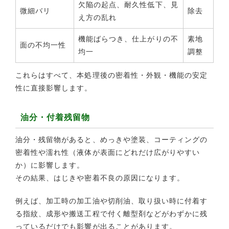
欠陥の起点、耐久性低下、見
微細バリ
除去
え方の乱れ
機能ばらつき、仕上がりの不
素地
面の不均一性
均一
調整
これらはすべて、本処理後の密着性・外観・機能の安定
性に直接影響します。
油分・付着残留物
油分・残留物があると、めっきや塗装、コーティングの
密着性や濡れ性（液体が表面にどれだけ広がりやすい
か）に影響します。
その結果、はじきや密着不良の原因になります。
例えば、加工時の加工油や切削油、取り扱い時に付着す
る指紋、成形や搬送工程で付く離型剤などがわずかに残
っているだけでも影響が出ることがあります。